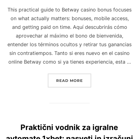
This practical guide to Betway casino bonus focuses
on what actually matters: bonuses, mobile access,
and getting paid on time. Aquí descubrirás cómo
aprovechar al máximo el bono de bienvenida,
entender los términos ocultos y retirar tus ganancias
sin contratiempos. Tanto si eres nuevo en el casino
online Betway como si ya tienes experiencia, esta …
“GUÍA PRÁCTICA DEL CA
READ MORE
Praktični vodnik za igralne
avtomate 1xbet: nasveti in izračuni