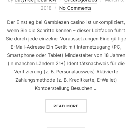
on
2018
No Comments
Der Einstieg bei Gamblezen casino ist unkompliziert,
wenn Sie die Schritte kennen – dieser Leitfaden führt
Sie durch jede einzelne. Voraussetzungen Eine gültige
E-Mail-Adresse Ein Gerät mit Internetzugang (PC,
Smartphone oder Tablet) Mindestalter von 18 Jahren
(in manchen Ländern 21+) Identitätsnachweis für die
Verifizierung (z. B. Personalausweis) Aktivierte
Zahlungsmethode (z. B. Kreditkarte, E-Wallet)
Kontoerstellung Besuchen …
“ANLEITUNG: LOGIN, PR
READ MORE