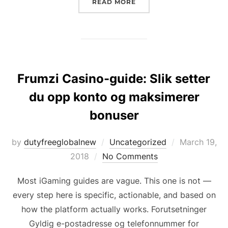
“PRAKTICKÝ SPRIEVODCA
READ MORE
Frumzi Casino-guide: Slik setter
du opp konto og maksimerer
bonuser
Posted
by
dutyfreeglobalnew
Uncategorized
March 19,
on
2018
No Comments
Most iGaming guides are vague. This one is not —
every step here is specific, actionable, and based on
how the platform actually works. Forutsetninger
Gyldig e-postadresse og telefonnummer for