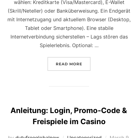
wählen: Kreditkarte (Visa/Mastercard), E-Wallet
(Skrill/Neteller) oder Banküberweisung. Ein Endgerät
mit Internetzugang und aktuellem Browser (Desktop,
Tablet oder Smartphone). Eine stabile
Internetverbindung sicherstellen – Lags stören das
Spielerlebnis. Optional: …
“STARVEGAS CASINO LEI
READ MORE
Anleitung: Login, Promo-Code &
Freispiele im Casino
Posted
by
dutyfreeglobalnew
Uncategorized
March 9,