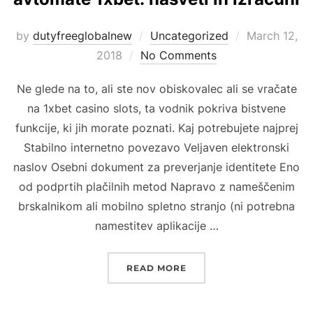
Posted
by
dutyfreeglobalnew
Uncategorized
March 12,
on
2018
No Comments
Ne glede na to, ali ste nov obiskovalec ali se vračate
na 1xbet casino slots, ta vodnik pokriva bistvene
funkcije, ki jih morate poznati. Kaj potrebujete najprej
Stabilno internetno povezavo Veljaven elektronski
naslov Osebni dokument za preverjanje identitete Eno
od podprtih plačilnih metod Napravo z nameščenim
brskalnikom ali mobilno spletno stranjo (ni potrebna
namestitev aplikacije …
“PRAKTIČNI VODNIK ZA I
READ MORE