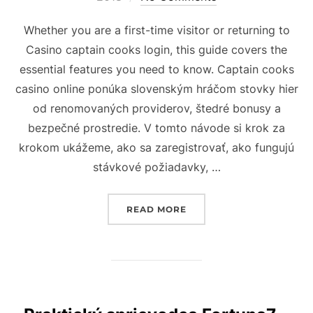
Whether you are a first-time visitor or returning to
Casino captain cooks login, this guide covers the
essential features you need to know. Captain cooks
casino online ponúka slovenským hráčom stovky hier
od renomovaných providerov, štedré bonusy a
bezpečné prostredie. V tomto návode si krok za
krokom ukážeme, ako sa zaregistrovať, ako fungujú
stávkové požiadavky, …
“PRAKTICKÝ SPRIEVODCA
READ MORE