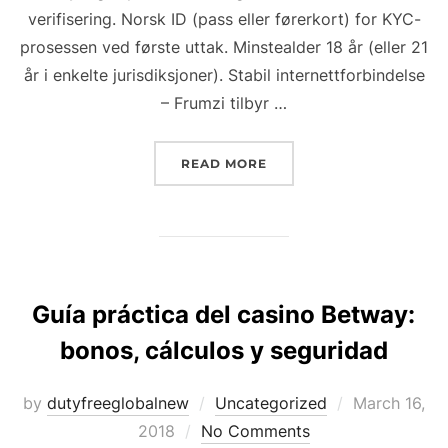
verifisering. Norsk ID (pass eller førerkort) for KYC-
prosessen ved første uttak. Minstealder 18 år (eller 21
år i enkelte jurisdiksjoner). Stabil internettforbindelse
– Frumzi tilbyr …
“FRUMZI CASINO-GUIDE:
READ MORE
Guía práctica del casino Betway:
bonos, cálculos y seguridad
Posted
by
dutyfreeglobalnew
Uncategorized
March 16,
on
2018
No Comments