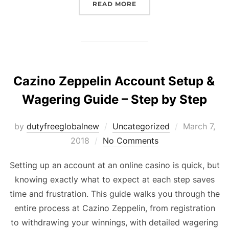
“DUNDER CASINO GUIDE:
READ MORE
Cazino Zeppelin Account Setup &
Wagering Guide – Step by Step
Posted
by
dutyfreeglobalnew
Uncategorized
March 7,
on
2018
No Comments
Setting up an account at an online casino is quick, but
knowing exactly what to expect at each step saves
time and frustration. This guide walks you through the
entire process at Cazino Zeppelin, from registration
to withdrawing your winnings, with detailed wagering