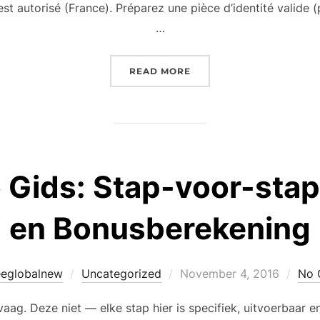
t autorisé (France). Préparez une pièce d’identité valide (
…
“GUIDE PRATIQUE DE PA
READ MORE
Gids: Stap-voor-stap 
en Bonusberekening
Posted
eeglobalnew
Uncategorized
November 4, 2016
No 
on
aag. Deze niet — elke stap hier is specifiek, uitvoerbaar 