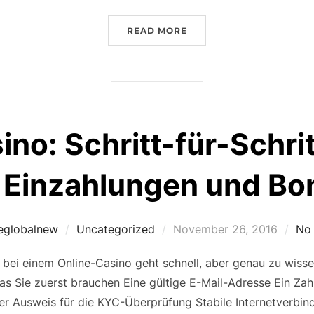
“BETCITY: HANDLEIDING
READ MORE
no: Schritt-für-Schri
r Einzahlungen und Bo
Posted
eglobalnew
Uncategorized
November 26, 2016
No
on
 bei einem Online-Casino geht schnell, aber genau zu wisse
Was Sie zuerst brauchen Eine gültige E-Mail-Adresse Ein Zahl
er Ausweis für die KYC-Überprüfung Stabile Internetverbin