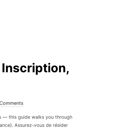
ITT-FÜR-SCHRITT-ANLEITUNG FÜR EINZAHLUNGEN UND BONUS
Inscription,
 Comments
ps — this guide walks you through
rance). Assurez-vous de résider