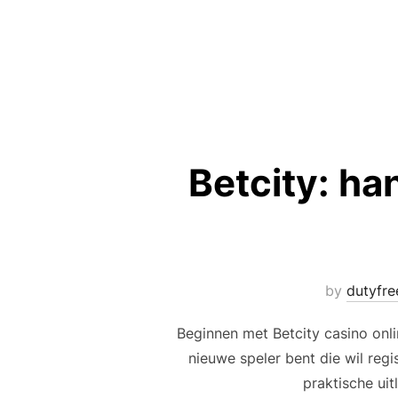
Skip
to
content
Betcity: han
by
dutyfr
Beginnen met Betcity casino onli
nieuwe speler bent die wil regi
praktische uit