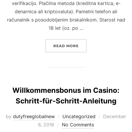
verifikacijo. Plačilna metoda (kreditna kartica, e-
denarnica ali kriptovaluta). Pametni telefon ali
računalnik s posodobljenim brskalnikom. Starost nad
18 let (oz. po …
“PRAKTIČNI VODIČ ZA U
READ MORE
Willkommensbonus im Casino:
Schritt-für-Schritt-Anleitung
Posted
by
dutyfreeglobalnew
Uncategorized
December
on
6, 2016
No Comments