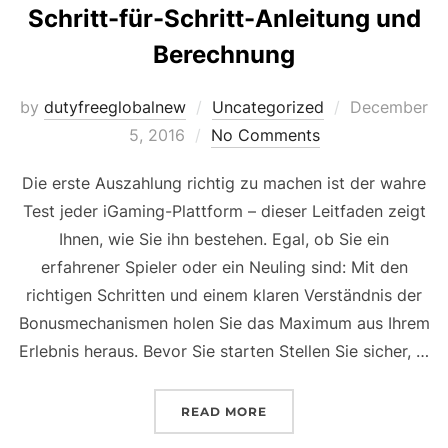
Schritt-für-Schritt-Anleitung und
Berechnung
Posted
by
dutyfreeglobalnew
Uncategorized
December
on
5, 2016
No Comments
Die erste Auszahlung richtig zu machen ist der wahre
Test jeder iGaming-Plattform – dieser Leitfaden zeigt
Ihnen, wie Sie ihn bestehen. Egal, ob Sie ein
erfahrener Spieler oder ein Neuling sind: Mit den
richtigen Schritten und einem klaren Verständnis der
Bonusmechanismen holen Sie das Maximum aus Ihrem
Erlebnis heraus. Bevor Sie starten Stellen Sie sicher, …
“GAMBLEZEN BONUSCODE
READ MORE