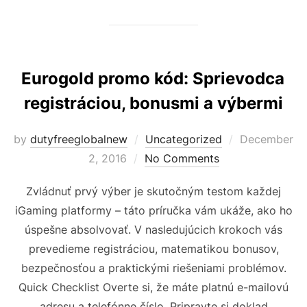
Eurogold promo kód: Sprievodca
registráciou, bonusmi a výbermi
Posted
by
dutyfreeglobalnew
Uncategorized
December
on
2, 2016
No Comments
Zvládnuť prvý výber je skutočným testom každej
iGaming platformy – táto príručka vám ukáže, ako ho
úspešne absolvovať. V nasledujúcich krokoch vás
prevedieme registráciou, matematikou bonusov,
bezpečnosťou a praktickými riešeniami problémov.
Quick Checklist Overte si, že máte platnú e-mailovú
adresu a telefónne číslo. Pripravte si doklad