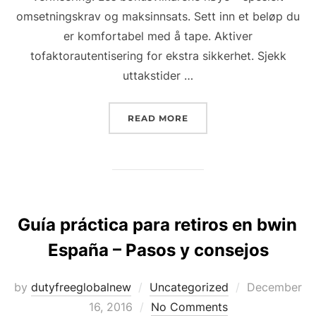
omsetningskrav og maksinnsats. Sett inn et beløp du
er komfortabel med å tape. Aktiver
tofaktorautentisering for ekstra sikkerhet. Sjekk
uttakstider …
“DYNABET CASINO GUIDE
READ MORE
Guía práctica para retiros en bwin
España – Pasos y consejos
Posted
by
dutyfreeglobalnew
Uncategorized
December
on
16, 2016
No Comments