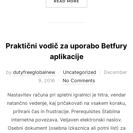
“JACKPOT CITY GUIDE –
READ MORE
Praktični vodič za uporabo Betfury
aplikacije
Posted
by
dutyfreeglobalnew
Uncategorized
December
on
9, 2016
No Comments
Nastavitev računa pri spletni igralnici je hitra, vendar
natančno vedenje, kaj pričakovati na vsakem koraku,
prihrani čas in frustracije. Prerequisites Stabilna
internetna povezava. Veljaven elektronski naslov.
Osebni dokument (osebna izkaznica ali potni list) za