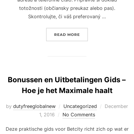
totožnosti (občiansky preukaz alebo pas).
Skontrolujte, či váš preferovaný …
“EUROGOLD PROMO KÓD:
READ MORE
Bonussen en Uitbetalingen Gids –
Hoe je het Maximale haalt
Posted
by
dutyfreeglobalnew
Uncategorized
December
on
1, 2016
No Comments
Deze praktische gids voor Betcity richt zich op wat er