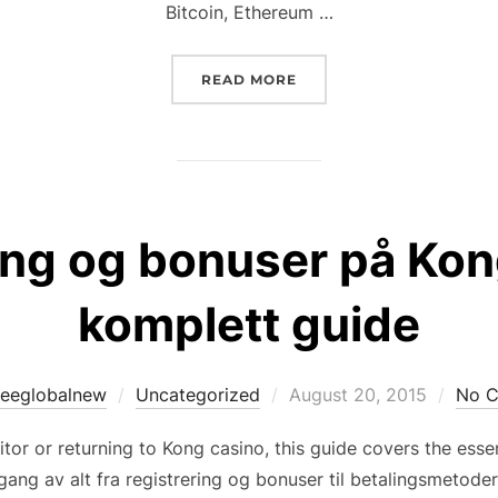
Bitcoin, Ethereum …
“MOBILNÁ PRÍRUČKA PRE
READ MORE
ing og bonuser på Kon
komplett guide
Posted
reeglobalnew
Uncategorized
August 20, 2015
No 
on
itor or returning to Kong casino, this guide covers the ess
ng av alt fra registrering og bonuser til betalingsmetoder