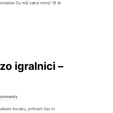
rbindelse Du må være minst 18 år
N – KOMPLETT GUIDE FOR NORSKE SPILLERE”
o igralnici –
omments
vsakem koraku, prihrani čas in