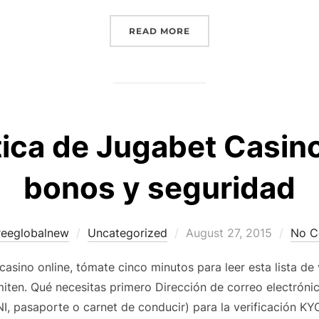
“COOLBET-KONTO: STEG-
READ MORE
ica de Jugabet Casino
bonos y seguridad
Posted
reeglobalnew
Uncategorized
August 27, 2015
No C
on
casino online, tómate cinco minutos para leer esta lista de 
iten. Qué necesitas primero Dirección de correo electróni
, pasaporte o carnet de conducir) para la verificación KY