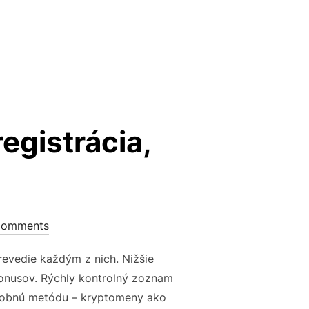
ABET CASINO: REGISTRO, BONOS Y SEGURIDAD”
egistrácia,
Comments
evedie každým z nich. Nižšie
bonusov. Rýchly kontrolný zoznam
latobnú metódu – kryptomeny ako