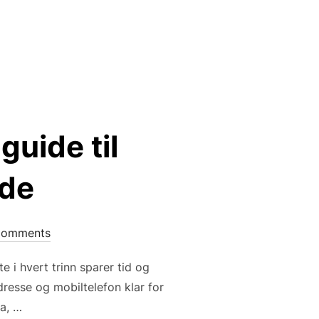
guide til
ode
Comments
 i hvert trinn sparer tid og
dresse og mobiltelefon klar for
sa, …