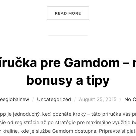
“GUÍA PRÁCTICA DE JUG
READ MORE
íručka pre Gamdom – r
bonusy a tipy
Posted
reeglobalnew
Uncategorized
August 25, 2015
No 
on
p je jednoduchý, keď poznáte kroky – táto príručka vás pr
cie od registrácie až po stratégie pre maximálne využitie 
 v krajine, kde je služba Gamdom dostupná. Pripravte si p