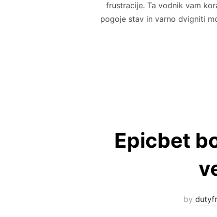
frustracije. Ta vodnik vam kora
pogoje stav in varno dvigniti mo
Epicbet b
v
by
dutyf