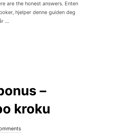
ere are the honest answers. Enten
t poker, hjelper denne guiden deg
år …
G POKER: EN KOMPLETT VEILEDNING FOR NYE SPILLERE”
bonus –
po kroku
omments