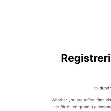
Registrer
by
dutyf
Whether you are a first-time vis
Her får du en grundig gjennomga