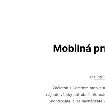
Mobilná pr
by
dutyf
Začiatok s Gamdom mobile ap
nájdete všetky potrebné informá
Skontrolujte, či sa nachádzate