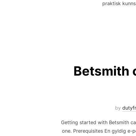
praktisk kunns
Betsmith c
by
dutyf
Getting started with Betsmith c
one. Prerequisites En gyldig e-p