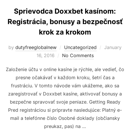
Sprievodca Doxxbet kasínom:
Registrácia, bonusy a bezpečnosť
krok za krokom
Posted
by
dutyfreeglobalnew
Uncategorized
January
on
16, 2016
No Comments
Založenie účtu v online kasíne je rýchle, ale vedieť, čo
presne očakávať v každom kroku, šetrí čas a
frustráciu. V tomto návode vám ukážeme, ako sa
zaregistrovať v Doxxbet kasíne, aktivovať bonusy a
bezpečne spravovať svoje peniaze. Getting Ready
Pred registráciou si pripravte nasledujúce: Platný e-
mail a telefónne číslo Osobné doklady (občiansky
preukaz, pas) na …