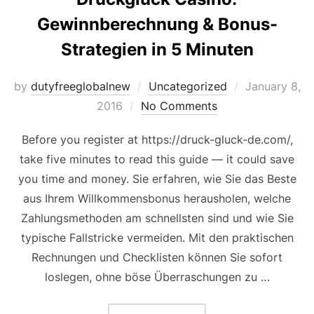
Gewinnberechnung & Bonus-
Strategien in 5 Minuten
Posted
by
dutyfreeglobalnew
Uncategorized
January 8,
on
2016
No Comments
Before you register at https://druck-gluck-de.com/,
take five minutes to read this guide — it could save
you time and money. Sie erfahren, wie Sie das Beste
aus Ihrem Willkommensbonus herausholen, welche
Zahlungsmethoden am schnellsten sind und wie Sie
typische Fallstricke vermeiden. Mit den praktischen
Rechnungen und Checklisten können Sie sofort
loslegen, ohne böse Überraschungen zu …